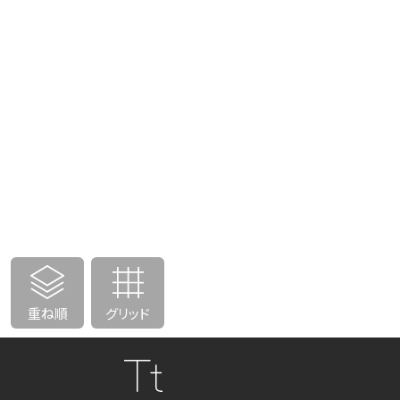
重ね順
グリッド