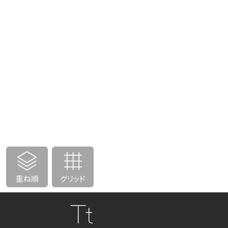
重ね順
グリッド