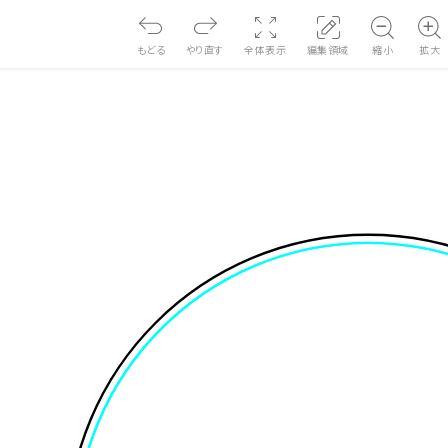
もどる
やり直す
全体表示
編集領域
縮小
拡大